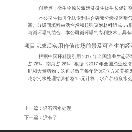
创新点：微生物原位激活及微生物生长促进
本公司生物进化法专利结合碳素分级循环曝
塞。分级间填料由活性炭和超强吸附材料组成，超
与循环曝气结合，本公司循环曝气专利技术，具有
项目完成后实用价值市场前景及可产生的经
根据中国环科院引用
年全国渔业生态环
2017
占
，南海占
。根据《
年全国渔业经济
78%
28%
2017
肥和大量药物，这也导致了每年近
亿立方米养殖
3
吨水污水处理结算价格
元计算，水产养殖废水
1.5
上一篇：
轻石污水处理
下一篇：
没有了