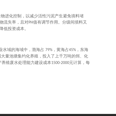
生物进化控制，以减少活性污泥产生避免填料堵
物流失率，且对
值有调节作用。分级间填料又
PH
降低投资成本。
业水域的海域中，渤海占
，黄海占
，东海
79%
45%
国大量池塘集约化养殖，投入了上千万吨的饵、化
产养殖废水处理能力建设成本
元计算，每
1500-2000
。