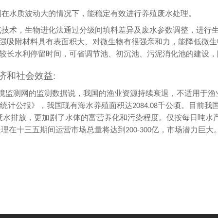
剂在水质波动大的情况下，能稳定有效进行养殖废水处理。
气技术，生物进化法通过分级间填料差异及废水参数调整，进行
强吸附材料具有表面积大、对微生物有很强亲和力，能降低微生
较长水利停留时间，可省调节池、初沉池、污泥消化池的建设，
济和社会效益
:
境监测网的监测数据说，我国的渔业资源持续衰退，不适用于渔
统计公报》，我国现有海水养殖面积达
千公顷。目前我
2084.08
废水排放，更加剧了水体的富营养化和污染程度。仅按每日吨水
处理在十三五期间运营市场总量将达到
亿，市场潜力巨大
200-300