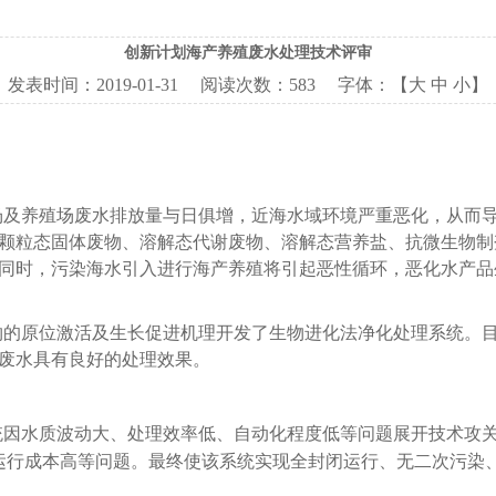
创新计划海产养殖废水处理技术评审
发表时间：
2019-01-31
阅读次数：
583 字体：【
大
中
小
】
场及养殖场废水排放量与日俱增，近海水域环境严重恶化，从而
颗粒态固体废物、溶解态代谢废物、溶解态营养盐、抗微生物制
同时，污染海水引入进行海产养殖将引起恶性循环，恶化水产品
物的原位激活及生长促进机理开发了生物进化法净化处理系统。
废水具有良好的处理效果。
统因水质波动大、处理效率低、自动化程度低等问题展开技术攻
运行成本高等问题。最终使该系统实现全封闭运行、无二次污染